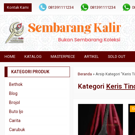
Kontak Kami
081391111234
081391111234
0
HOME
KATALOG
MASTERPIECE
ARTIKEL
SOLD OUT
KATEGORI PRODUK
Beranda
»
Arsip Kategori "Keris T
Bethok
Kategori
Keris Tin
Blog
Brojol
E
Buto Ijo
Carita
Carubuk