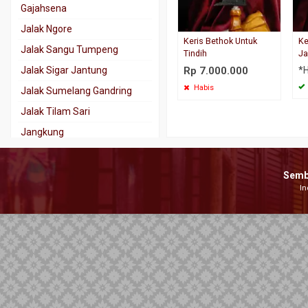
Gajahsena
Jalak Ngore
Keris Bethok Untuk
Ke
Jalak Sangu Tumpeng
Tindih
Ja
Jalak Sigar Jantung
Rp 7.000.000
*
Habis
Jalak Sumelang Gandring
Jalak Tilam Sari
Jangkung
Jaran Goyang
Kala Nadhah
Semb
In
Kalamisani
Karno Tanding
Kebo Kantong
Kebo Lajer
Keris Tindih
Kinatah