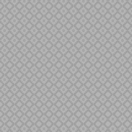
Minyak Keris
Naga Liman
Naga Liong
Naga SIluman
Pandawa
Panimbal
Panji Pengantin
Parungsari
Pasopati
Pulanggeni
Putut
Sabuk Inten
Sempana
Sengkelat
Sepang