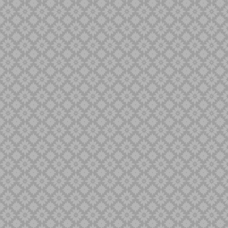
Singa Barong
Sold Out
Spaner
Tilam Sari
Tilam Upih