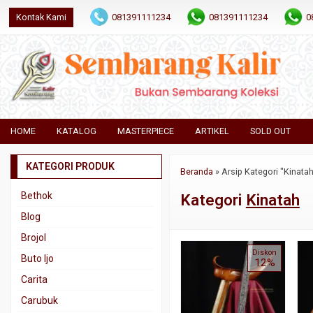
Kontak Kami
081391111234
081391111234
0
HOME
KATALOG
MASTERPIECE
ARTIKEL
SOLD OUT
KATEGORI PRODUK
Beranda
»
Arsip Kategori "Kinatah
Bethok
Kategori
Kinatah
Blog
Brojol
Diskon
Buto Ijo
12%
Carita
Carubuk