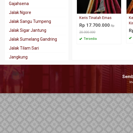
Gajahsena
Jalak Ngore
Keris Tinatah Emas
Ke
Jalak Sangu Tumpeng
Ki
Rp 17.700.000
Rp
Jalak Sigar Jantung
R
20.000.000
Jalak Sumelang Gandring
Tersedia
Jalak Tilam Sari
Jangkung
Jaran Goyang
Kala Nadhah
Semb
In
Kalamisani
Karno Tanding
Kebo Kantong
Kebo Lajer
Keris Tindih
Kinatah