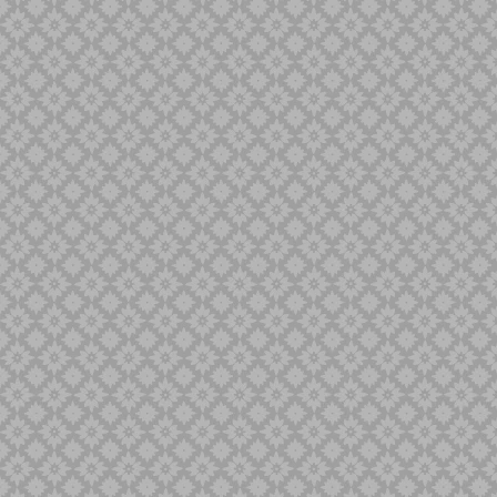
Singa Barong
Sold Out
Spaner
Tilam Sari
Tilam Upih