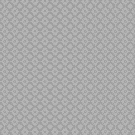
Minyak Keris
Naga Liman
Naga Liong
Naga SIluman
Pandawa
Panimbal
Panji Pengantin
Parungsari
Pasopati
Pulanggeni
Putut
Sabuk Inten
Sempana
Sengkelat
Sepang