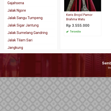
Gajahsena
Jalak Ngore
Keris Brojol Pamor
Jalak Sangu Tumpeng
Brahma Watu
Jalak Sigar Jantung
Rp 3.555.000
Tersedia
Jalak Sumelang Gandring
Jalak Tilam Sari
Jangkung
Jaran Goyang
Kala Nadhah
Semb
In
Kalamisani
Karno Tanding
Kebo Kantong
Kebo Lajer
Keris Tindih
Kinatah