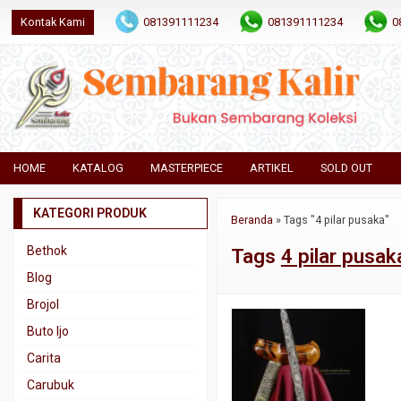
Kontak Kami
081391111234
081391111234
0
HOME
KATALOG
MASTERPIECE
ARTIKEL
SOLD OUT
KATEGORI PRODUK
Beranda
»
Tags "4 pilar pusaka"
Bethok
Tags
4 pilar pusak
Blog
Brojol
Buto Ijo
Carita
Carubuk