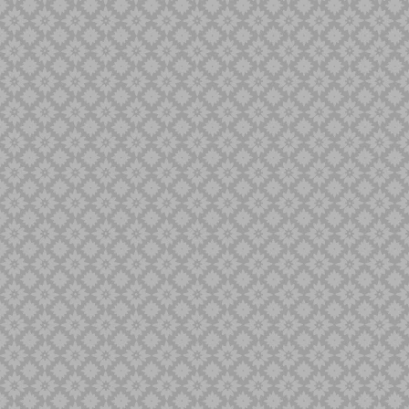
Singa Barong
Sold Out
Spaner
Tilam Sari
Tilam Upih