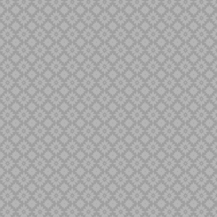
Minyak Keris
Naga Liman
Naga Liong
Naga SIluman
Pandawa
Panimbal
Panji Pengantin
Parungsari
Pasopati
Pulanggeni
Putut
Sabuk Inten
Sempana
Sengkelat
Sepang