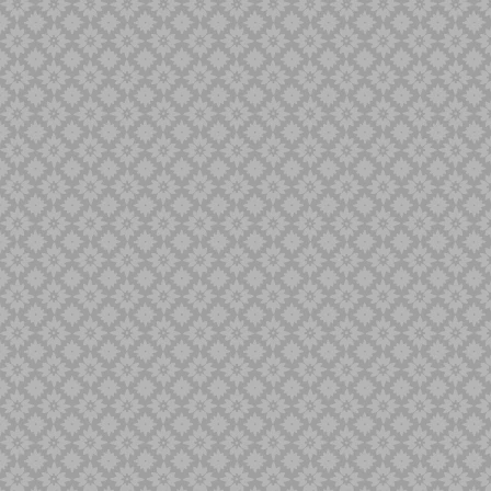
Minyak Keris
Naga Liman
Naga Liong
Naga SIluman
Pandawa
Panimbal
Panji Pengantin
Parungsari
Pasopati
Pulanggeni
Putut
Sabuk Inten
Sempana
Sengkelat
Sepang