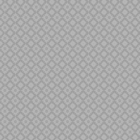
Singa Barong
Sold Out
Spaner
Tilam Sari
Tilam Upih