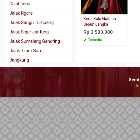
Gajahsena
Jalak Ngore
Keris Kala Nadhah
Jalak Sangu Tumpeng
Sepuh Langka
Jalak Sigar Jantung
Rp 3.500.000
Tersedia
Jalak Sumelang Gandring
Jalak Tilam Sari
Jangkung
Jaran Goyang
Kala Nadhah
Semb
In
Kalamisani
Karno Tanding
Kebo Kantong
Kebo Lajer
Keris Tindih
Kinatah