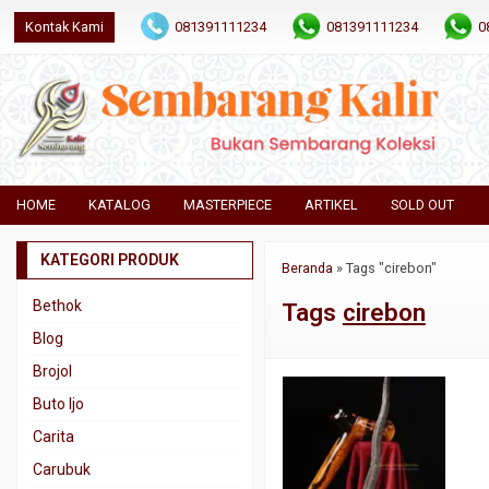
Kontak Kami
081391111234
081391111234
0
HOME
KATALOG
MASTERPIECE
ARTIKEL
SOLD OUT
KATEGORI PRODUK
Beranda
»
Tags "cirebon"
Bethok
Tags
cirebon
Blog
Brojol
Buto Ijo
Carita
Carubuk