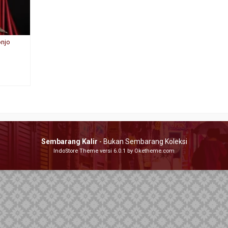
onjo
Sembarang Kalir
- Bukan Sembarang Koleksi
IndoStore Theme
versi 6.0.1 by Oketheme.com