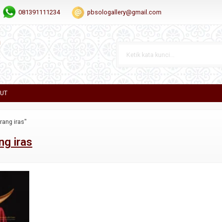
081391111234
pbsologallery@gmail.com
OUT
rang iras"
ng iras