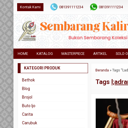
Kontak Kami
081391111234
081391111234
HOME
KATALOG
MASTERPIECE
ARTIKEL
SOLD 
KATEGORI PRODUK
Beranda
»
Tags "l;ad
Bethok
Tags
l;adra
Blog
Brojol
Buto Ijo
Carita
Carubuk