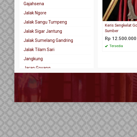
Gajahsena
Jalak Ngore
Jalak Sangu Tumpeng
Keris Sengkelat G
Sumber
Jalak Sigar Jantung
Rp 12.500.000
Jalak Sumelang Gandring
Tersedia
Jalak Tilam Sari
Jangkung
Jaran Goyang
Kala Nadhah
Kalamisani
Karno Tanding
Kebo Kantong
Kebo Lajer
Keris Tindih
Kinatah