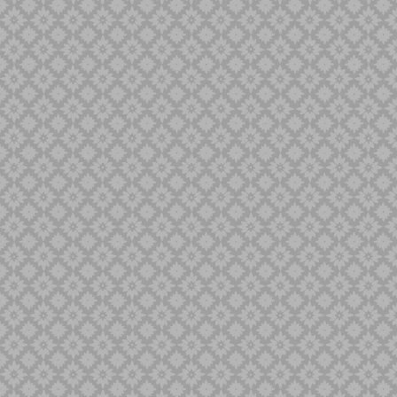
Singa Barong
Sold Out
Spaner
Tilam Sari
Tilam Upih