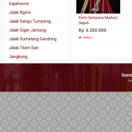
Gajahsena
Jalak Ngore
Keris Sempana Madura
Jalak Sangu Tumpeng
Sepuh
Jalak Sigar Jantung
Rp 3.200.000
Habis
Jalak Sumelang Gandring
Jalak Tilam Sari
Jangkung
Jaran Goyang
Kala Nadhah
Semb
In
Kalamisani
Karno Tanding
Kebo Kantong
Kebo Lajer
Keris Tindih
Kinatah