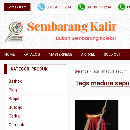
Kontak Kami
081391111234
081391111234
0
HOME
KATALOG
MASTERPIECE
ARTIKEL
SOLD OUT
KATEGORI PRODUK
Beranda
»
Tags "madura sepuh"
Bethok
Tags
madura sepu
Blog
Brojol
Buto Ijo
Carita
Carubuk