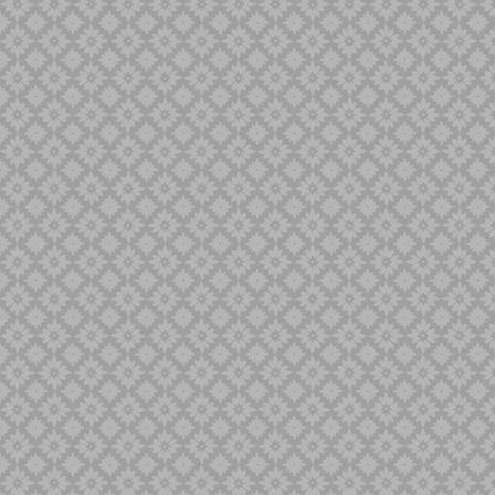
Minyak Keris
Naga Liman
Naga Liong
Naga SIluman
Pandawa
Panimbal
Panji Pengantin
Parungsari
Pasopati
Pulanggeni
Putut
Sabuk Inten
Sempana
Sengkelat
Sepang