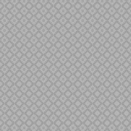
Minyak Keris
Naga Liman
Naga Liong
Naga SIluman
Pandawa
Panimbal
Panji Pengantin
Parungsari
Pasopati
Pulanggeni
Putut
Sabuk Inten
Sempana
Sengkelat
Sepang