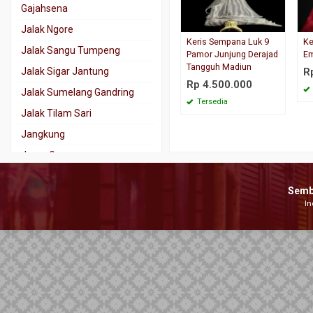
Gajahsena
Jalak Ngore
Keris Sempana Luk 9
Ke
Jalak Sangu Tumpeng
Pamor Junjung Derajad
E
Tangguh Madiun
Jalak Sigar Jantung
R
Rp 4.500.000
Jalak Sumelang Gandring
Tersedia
Jalak Tilam Sari
Jangkung
Jaran Goyang
Kala Nadhah
Semb
Kalamisani
In
Karno Tanding
Kebo Kantong
Kebo Lajer
Keris Tindih
Kinatah