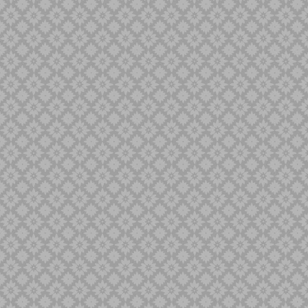
Singa Barong
Sold Out
Spaner
Tilam Sari
Tilam Upih