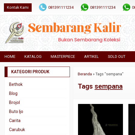
Kontak Kami
081391111234
081391111234
0
HOME
KATALOG
MASTERPIECE
ARTIKEL
SOLD OUT
KATEGORI PRODUK
Beranda
»
Tags "sempana"
Bethok
Tags
sempana
Blog
Brojol
Buto Ijo
Carita
Carubuk