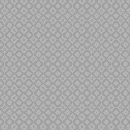
Minyak Keris
Naga Liman
Naga Liong
Naga SIluman
Pandawa
Panimbal
Panji Pengantin
Parungsari
Pasopati
Pulanggeni
Putut
Sabuk Inten
Sempana
Sengkelat
Sepang