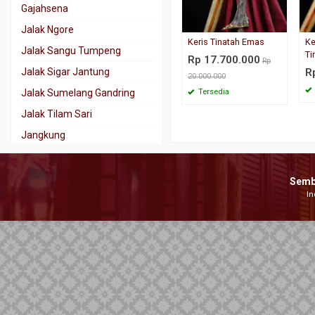
Gajahsena
Jalak Ngore
Keris Tinatah Emas
Ke
Jalak Sangu Tumpeng
Ti
Rp 17.700.000
Rp
Jalak Sigar Jantung
R
20.000.000
Jalak Sumelang Gandring
Tersedia
Jalak Tilam Sari
Jangkung
Jaran Goyang
Kala Nadhah
Semb
In
Kalamisani
Karno Tanding
Kebo Kantong
Kebo Lajer
Keris Tindih
Kinatah