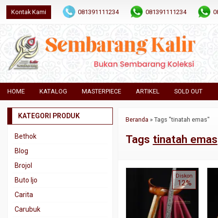
Kontak Kami
081391111234
081391111234
0
HOME
KATALOG
MASTERPIECE
ARTIKEL
SOLD OUT
KATEGORI PRODUK
Beranda
»
Tags "tinatah emas"
Bethok
Tags
tinatah emas
Blog
Brojol
Diskon
Buto Ijo
12%
Carita
Carubuk