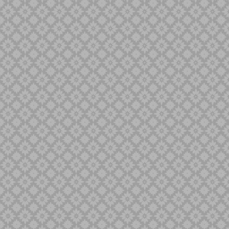
Singa Barong
Sold Out
Spaner
Tilam Sari
Tilam Upih