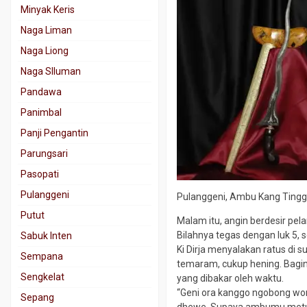
Minyak Keris
Naga Liman
Naga Liong
Naga SIluman
Pandawa
Panimbal
Panji Pengantin
Parungsari
Pasopati
Pulanggeni
Pulanggeni, Ambu Kang Tingg
Putut
Malam itu, angin berdesir pelan
Bilahnya tegas dengan luk 5,
Sabuk Inten
Ki Dirja menyalakan ratus di s
Sempana
temaram, cukup hening. Baginy
Sengkelat
yang dibakar oleh waktu.
“Geni ora kanggo ngobong won
Sepang