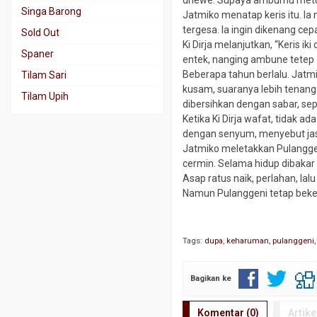
dhewe. Supaya ambumu metu
Singa Barong
Jatmiko menatap keris itu. Ia
tergesa. Ia ingin dikenang cepa
Sold Out
Ki Dirja melanjutkan, “Keris i
Spaner
entek, nanging ambune tetep an
Beberapa tahun berlalu. Jatmik
Tilam Sari
kusam, suaranya lebih tenang.
Tilam Upih
dibersihkan dengan sabar, sep
Ketika Ki Dirja wafat, tidak 
dengan senyum, menyebut jas
Jatmiko meletakkan Pulanggeni
cermin. Selama hidup dibakar
Asap ratus naik, perlahan, lalu
Namun Pulanggeni tetap beker
Tags:
dupa
,
keharuman
,
pulanggeni
Bagikan ke
Komentar (0)
Artike