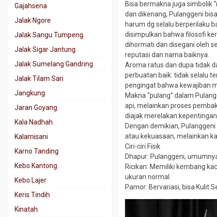
Bisa bermakna juga simbolik
Gajahsena
dan dikenang, Pulanggeni bis
Jalak Ngore
harum dg selalu berperilaku 
disimpulkan bahwa filosofi ker
Jalak Sangu Tumpeng
dihormati dan disegani oleh s
Jalak Sigar Jantung
reputasi dan nama baiknya.
Jalak Sumelang Gandring
Aroma ratus dan dupa tidak d
perbuatan baik: tidak selalu t
Jalak Tilam Sari
pengingat bahwa kewajiban m
Jangkung
Makna “pulang” dalam Pulangg
api, melainkan proses pemba
Jaran Goyang
diajak merelakan kepentingan 
Kala Nadhah
Dengan demikian, Pulanggen
atau kekuasaan, melainkan kar
Kalamisani
Ciri-ciri Fisik
Karno Tanding
Dhapur: Pulanggeni, umumnya 
Kebo Kantong
Ricikan: Memiliki kembang kac
ukuran normal.
Kebo Lajer
Pamor: Bervariasi, bisa Kulit 
Keris Tindih
Kinatah