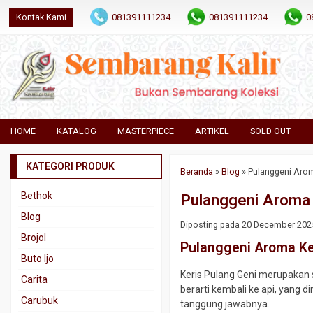
Kontak Kami
081391111234
081391111234
0
HOME
KATALOG
MASTERPIECE
ARTIKEL
SOLD OUT
KATEGORI PRODUK
Beranda
»
Blog
»
Pulanggeni Aro
Bethok
Pulanggeni Aroma
Blog
Diposting pada 20 December 2025 o
Brojol
Pulanggeni Aroma K
Buto Ijo
Keris Pulang Geni merupakan s
Carita
berarti kembali ke api, yang 
Carubuk
tanggung jawabnya.