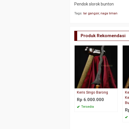
Pendok slorok bunton
Tags:
lar gangsir
,
naga liman
Produk Rekomendasi
Keris Singo Barong
Ke
K
Rp 6.000.000
B
Tersedia
R