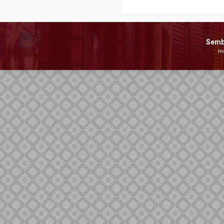
Semb
In