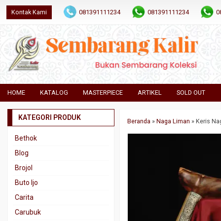
Kontak Kami
081391111234
081391111234
0
HOME
KATALOG
MASTERPIECE
ARTIKEL
SOLD OUT
KATEGORI PRODUK
Beranda
»
Naga Liman
»
Keris Na
Bethok
Blog
Brojol
Buto Ijo
Carita
Carubuk