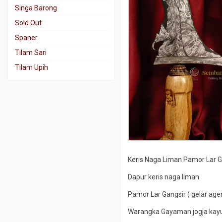
Singa Barong
Sold Out
Spaner
Tilam Sari
Tilam Upih
Keris Naga Liman Pamor Lar G
Dapur keris naga liman
Pamor Lar Gangsir ( gelar agem
Warangka Gayaman jogja kay